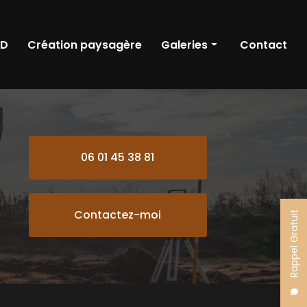
RD
Création paysagère
Galeries
Contact
Terrassement
Démolition
VRD
06 01 45 38 81
Création paysagère
Contactez-moi
Rappel Gratuit