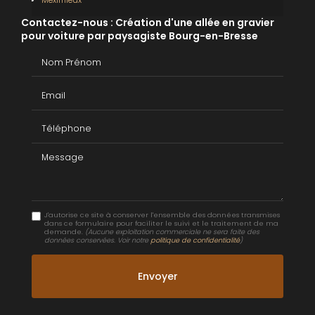
Contactez-nous : Création d'une allée en gravier
pour voiture par paysagiste Bourg-en-Bresse
Nom Prénom
Email
Téléphone
Message
J'autorise ce site à conserver l'ensemble des données transmises
dans ce formulaire pour faciliter le suivi et le traitement de ma
demande.
(Aucune exploitation commerciale ne sera faite des
données conservées. Voir notre
politique de confidentialité
)