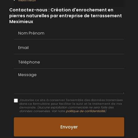
Contactez-nous : Création d'enrochement en
pierres naturelles par entreprise de terrassement
Meximieux
Nom Prénom
Email
Téléphone
Message
J'autorise ce site à conserver l'ensemble des données transmises
dans ce formulaire pour faciliter le suivi et le traitement de ma
demande.
(Aucune exploitation commerciale ne sera faite des
données conservées. Voir notre
politique de confidentialité
)