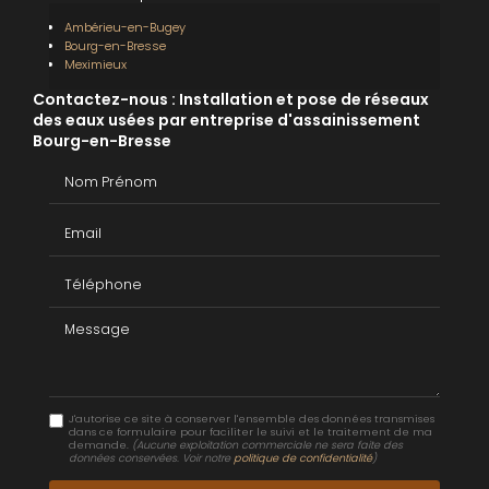
Ambérieu-en-Bugey
Bourg-en-Bresse
Meximieux
Contactez-nous : Installation et pose de réseaux
des eaux usées par entreprise d'assainissement
Bourg-en-Bresse
Nom Prénom
Email
Téléphone
Message
J'autorise ce site à conserver l'ensemble des données transmises
dans ce formulaire pour faciliter le suivi et le traitement de ma
demande.
(Aucune exploitation commerciale ne sera faite des
données conservées. Voir notre
politique de confidentialité
)