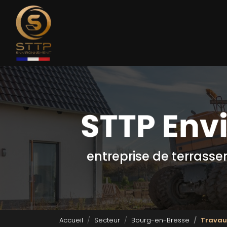
Navigation principale
Aller
au
contenu
principal
entreprise de terrass
Accueil
Secteur
Bourg-en-Bresse
Travau