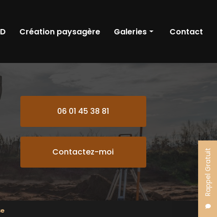
RD
Création paysagère
Galeries
Contact
Terrassement
Démolition
VRD
06 01 45 38 81
Création paysagère
Contactez-moi
Rappel Gratuit
se