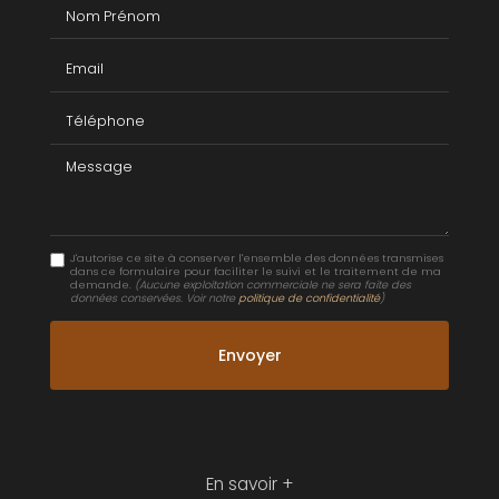
Nom Prénom
Email
Téléphone
Message
J'autorise ce site à conserver l'ensemble des données transmises
dans ce formulaire pour faciliter le suivi et le traitement de ma
demande.
(Aucune exploitation commerciale ne sera faite des
données conservées. Voir notre
politique de confidentialité
)
En savoir +