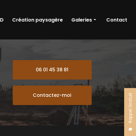
RD
Création paysagère
Galeries
Contact
Terrassement
Démolition
VRD
06 01 45 38 81
Création paysagère
Contactez-moi
Rappel Gratuit