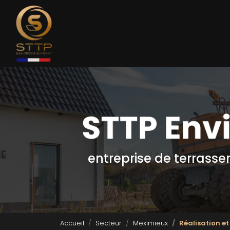
Navigation principale
Aller
au
contenu
principal
entreprise de terrass
Accueil
Secteur
Meximieux
Réalisation e