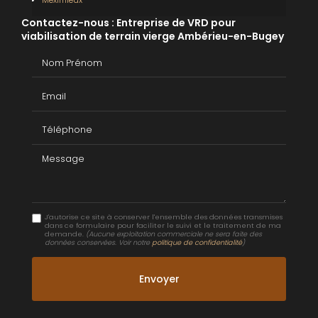
Contactez-nous : Entreprise de VRD pour
viabilisation de terrain vierge Ambérieu-en-Bugey
Nom Prénom
Email
Téléphone
Message
J'autorise ce site à conserver l'ensemble des données transmises
dans ce formulaire pour faciliter le suivi et le traitement de ma
demande.
(Aucune exploitation commerciale ne sera faite des
données conservées. Voir notre
politique de confidentialité
)