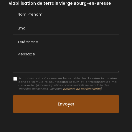
viabilisation de terrain vierge Bourg-en-Bresse
Nom Prénom
Email
Téléphone
Message
J'autorise ce site à conserver l'ensemble des données transmises
dans ce formulaire pour faciliter le suivi et le traitement de ma
demande.
(Aucune exploitation commerciale ne sera faite des
données conservées. Voir notre
politique de confidentialité
)