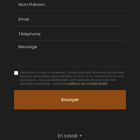
Nom Prénom
Email
Téléphone
Message
J'autorise ce site à conserver l'ensemble des données transmises
dans ce formulaire pour faciliter le suivi et le traitement de ma
demande.
(Aucune exploitation commerciale ne sera faite des
données conservées. Voir notre
politique de confidentialité
)
En savoir +